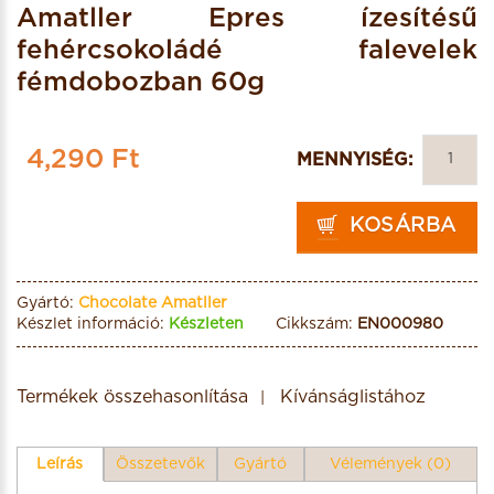
Amatller Epres ízesítésű
fehércsokoládé falevelek
fémdobozban 60g
4,290 Ft
MENNYISÉG:
KOSÁRBA
Gyártó:
Chocolate Amatller
Készlet információ:
Készleten
Cikkszám:
EN000980
Termékek összehasonlítása
Kívánságlistához
Leírás
Összetevők
Gyártó
Vélemények (0)