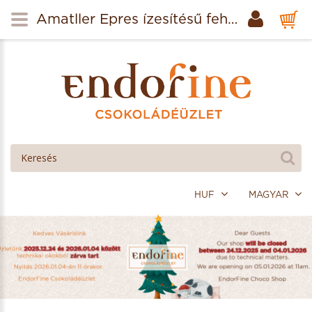
Amatller Epres ízesítésű fehércsokoládé falevelek fémdobozban 60g
HUF
MAGYAR