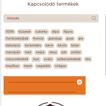
Kapcsolódó termékek
100%
búzasör
cukorka
dipa
figura
forrócsokoládé
francia
gianduja
gose
ipa
kakaópor
karamelles
kávé
kávés
kóser
marcipán
méz
neipa
olasz
pils
porter
rubycsokoládé
sour
svájci
szőkecsokoládé
tea
tree2bar
tripel
vegetális
virágos
KIEMELT PARTNEREK