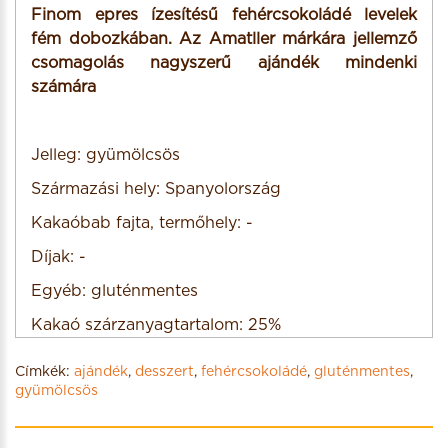
Finom epres ízesítésű fehércsokoládé levelek
fém dobozkában. Az Amatller márkára jellemző
csomagolás nagyszerű ajándék mindenki
számára
Jelleg: gyümölcsös
Származási hely: Spanyolország
Kakaóbab fajta, termőhely: -
Díjak: -
Egyéb: gluténmentes
Kakaó szárzanyagtartalom: 25%
Címkék:
ajándék
,
desszert
,
fehércsokoládé
,
gluténmentes
,
gyümölcsös