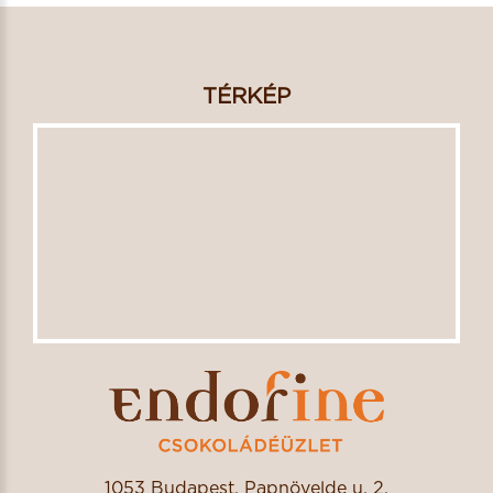
TÉRKÉP
1053 Budapest, Papnövelde u. 2.