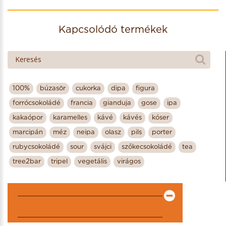
Származási hely: Madagascar
Kakaóbab fajta, termőhely: trinitario/Madagascar
Kapcsolódó termékek
Díjak: -
Egyéb: cukormentes, gluténmentes,
laktózmentes, szójamentes, tejmentes, vegán
100%
búzasör
cukorka
dipa
figura
forrócsokoládé
francia
gianduja
gose
ipa
kakaópor
karamelles
kávé
kávés
kóser
marcipán
méz
neipa
olasz
pils
porter
rubycsokoládé
sour
svájci
szőkecsokoládé
tea
tree2bar
tripel
vegetális
virágos
KIEMELT PARTNEREK