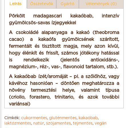
Leírás
Összetevők
Gyártó
Vélemények (0)
Pörkölt madagascari kakaóbab, intenzív
gyümölcsös-savas ízjegyekkel
A csokoládé alapanyaga a kakaó (theobroma
cacao) a kakaófa gyümölcsének szárított,
fermentált és tisztított magja, mely azon kívül,
hogy élénkít és frissít, számos jótékony hatással
is rendelkezik (jelentős antioxidáns-,
magnézium-, réz-, vas-, flavonoid tartalom, stb.).
A kakaóbab ízét/aromáját – pl. a szőlőhöz, vagy
kávéhoz hasonlóan – döntően meghatározza a
növény termesztési helye, valamint típusa
(criollo, forastero, trinitario, és azok további
variánsai)
Címkék:
cukormentes
,
gluténmentes
,
kakaóbab
,
Jelleg: natúr
laktózmentes
,
natúr
,
szójamentes
,
tejmentes
,
vegán