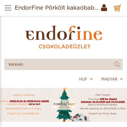
EndorFine Pörkölt kakaóbab (Madagascar) 50g
HUF
MAGYAR