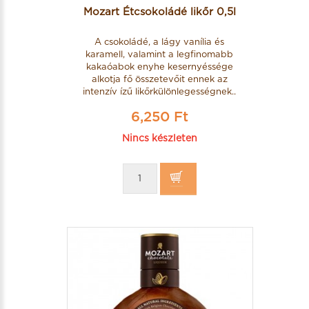
Mozart Étcsokoládé likőr 0,5l
A csokoládé, a lágy vanília és
karamell, valamint a legfinomabb
kakaóabok enyhe kesernyéssége
alkotja fő összetevőit ennek az
intenzív ízű likőrkülönlegességnek..
6,250 Ft
Nincs készleten