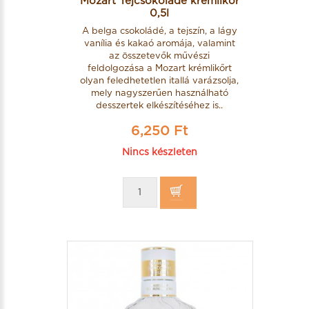
Mozart Tejcsokoládé krémlikőr
0,5l
A belga csokoládé, a tejszín, a lágy
vanília és kakaó aromája, valamint
az összetevők művészi
feldolgozása a Mozart krémlikőrt
olyan feledhetetlen itallá varázsolja,
mely nagyszerűen használható
desszertek elkészítéséhez is..
6,250 Ft
Nincs készleten