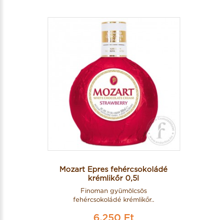
Mozart Epres fehércsokoládé
krémlikőr 0,5l
Finoman gyümölcsös
fehércsokoládé krémlikőr..
6,250 Ft