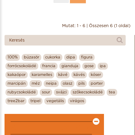
Mutat: 1 - 6 | Összesen 6 (1 oldal)
100%
búzasör
cukorka
dipa
figura
forrócsokoládé
francia
gianduja
gose
ipa
kakaópor
karamelles
kávé
kávés
kóser
marcipán
méz
neipa
olasz
pils
porter
rubycsokoládé
sour
svájci
szőkecsokoládé
tea
tree2bar
tripel
vegetális
virágos
KIEMELT TERMÉKEK