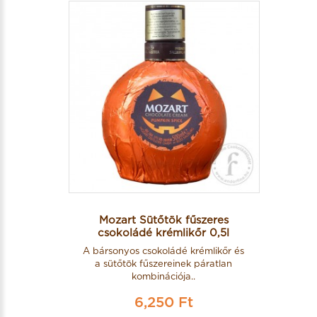
Mozart Sütőtök fűszeres
csokoládé krémlikőr 0,5l
A bársonyos csokoládé krémlikőr és
a sütőtök fűszereinek páratlan
kombinációja..
6,250 Ft