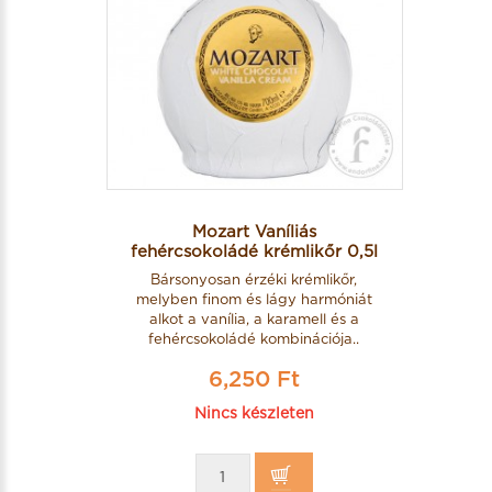
Mozart Vaníliás
fehércsokoládé krémlikőr 0,5l
Bársonyosan érzéki krémlikőr,
melyben finom és lágy harmóniát
alkot a vanília, a karamell és a
fehércsokoládé kombinációja..
6,250 Ft
Nincs készleten