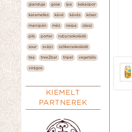
gianduja
gose
ipa
kakaópor
karamelles
kávé
kávés
kóser
marcipán
méz
neipa
olasz
pils
porter
rubycsokoládé
sour
svájci
szőkecsokoládé
tea
tree2bar
tripel
vegetális
virágos
KIEMELT
PARTNEREK