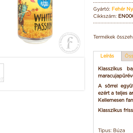
Gyártó:
Fehér Ny
Cikkszám:
EN00
Termékek összeha
Leírás
Öss
Klasszikus b
maracujapürév
A sörrel együ
ezért a teljes 
Kellemesen fan
Klasszikus fris
Típus: Búza