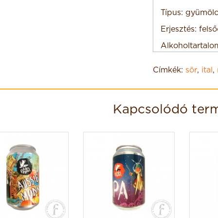
Típus: gyümöl
Erjesztés: felső
Alkoholtartalo
Kiszerelés: can
Címkék:
sör
,
ital
,
Származási hel
Díjak: -
Kapcsolódó ter
Egyéb: -