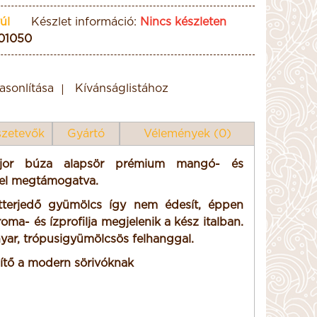
úl
Készlet információ:
Nincs készleten
01050
sonlítása
Kívánságlistához
zetevők
Gyártó
Vélemények (0)
ajor búza alapsör prémium mangó- és
el megtámogatva.
tterjedő gyümölcs így nem édesít, éppen
aroma- és ízprofilja megjelenik a kész italban.
yar, trópusigyümölcsös felhanggal.
sítő a modern sörivóknak