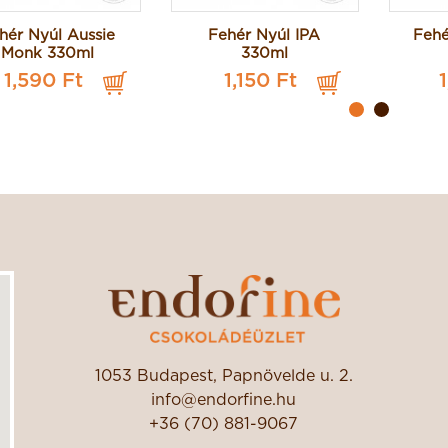
hér Nyúl Aussie
Fehér Nyúl IPA
Fehé
Monk 330ml
330ml
1,590 Ft
1,150 Ft
1053 Budapest, Papnövelde u. 2.
info@endorfine.hu
+36 (70) 881-9067