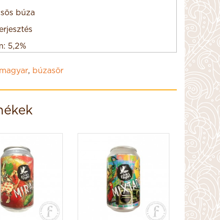
csös búza
erjesztés
m: 5,2%
, 0,33L
magyar
,
búzasör
y: Magyarország
mékek