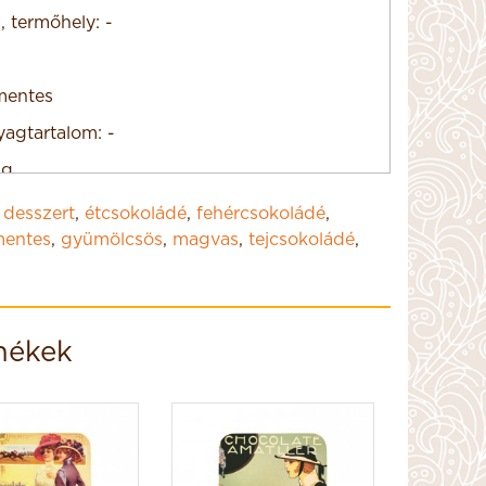
, termőhely: -
mentes
agtartalom: -
4g
,
desszert
,
étcsokoládé
,
fehércsokoládé
,
mentes
,
gyümölcsös
,
magvas
,
tejcsokoládé
,
mékek