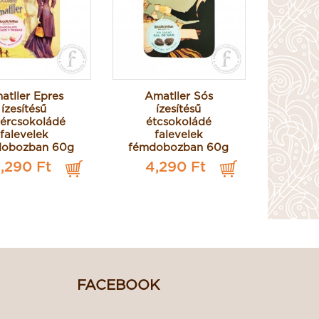
atller Epres
Amatller Sós
Amatl
ízesítésű
ízesítésű
frui
hércsokoládé
étcsokoládé
tej
falevelek
falevelek
f
dobozban 60g
fémdobozban 60g
fémdo
,290 Ft
4,290 Ft
4,
FACEBOOK