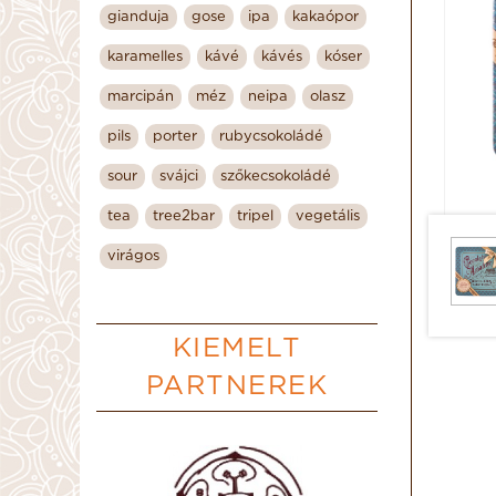
gianduja
gose
ipa
kakaópor
karamelles
kávé
kávés
kóser
marcipán
méz
neipa
olasz
pils
porter
rubycsokoládé
sour
svájci
szőkecsokoládé
tea
tree2bar
tripel
vegetális
virágos
KIEMELT
PARTNEREK