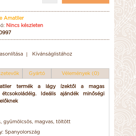
e Amatller
ió:
Nincs készleten
0997
sonlítása
Kívánságlistához
zetevők
Gyártó
Vélemények (0)
atller termék a lágy ízektől a magas
 étcsokoládéig. Ideális ajándék minőségi
előknek
s, gyümölcsös, magvas, töltött
y: Spanyolország