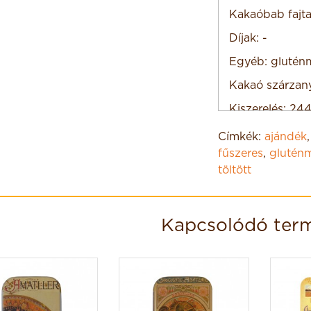
Kakaóbab fajta
Díjak: -
Egyéb: glutén
Kakaó szárzany
Kiszerelés: 24
Címkék:
ajándék
fűszeres
,
glutén
töltött
Kapcsolódó ter