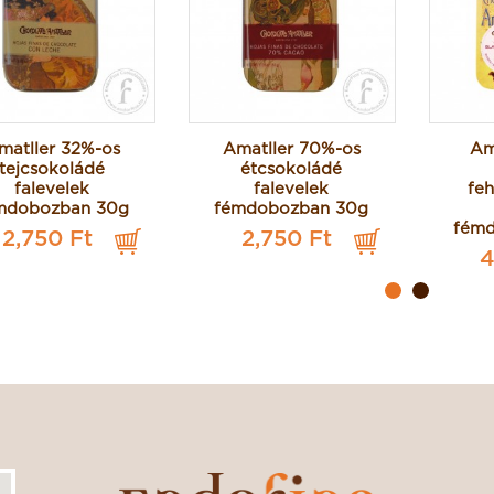
matller 32%-os
Amatller 70%-os
Am
tejcsokoládé
étcsokoládé
falevelek
falevelek
fe
mdobozban 30g
fémdobozban 30g
fém
2,750 Ft
2,750 Ft
4