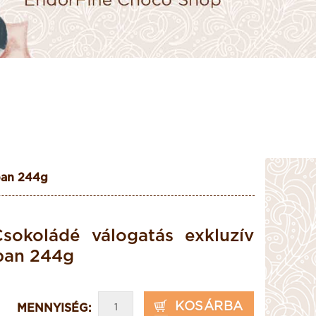
ban 244g
sokoládé válogatás exkluzív
ban 244g
KOSÁRBA
MENNYISÉG: