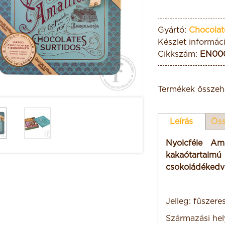
Gyártó:
Chocolat
Készlet informác
Cikkszám:
EN00
Termékek összeha
Leírás
Öss
Nyolcféle Am
kakaótartalmú
csokoládékedv
Jelleg: fűszere
Származási hel