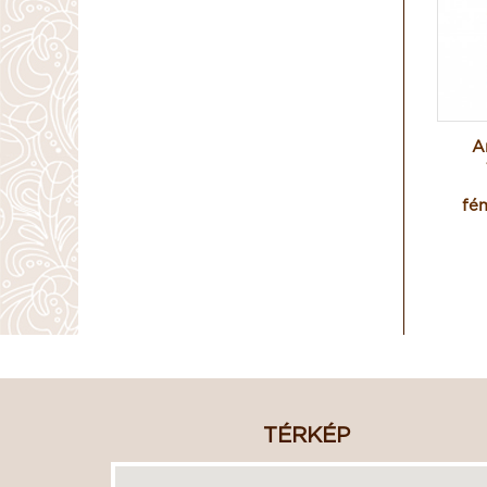
A
fé
TÉRKÉP