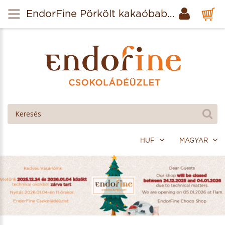
EndorFine Pörkölt kakaóbab (Madagascar) 100g
HUF
MAGYAR