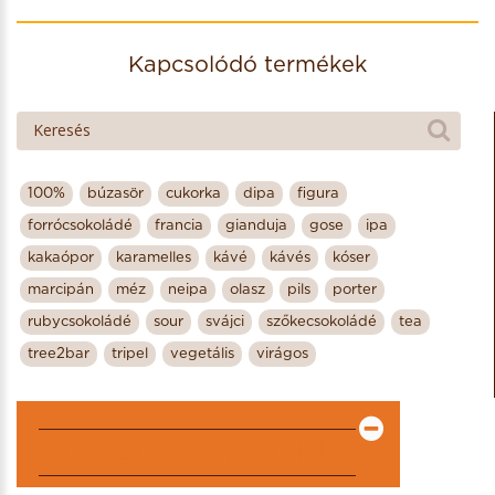
Származási hely: Madagascar
Kakaóbab fajta, termőhely: trinitario/Madagascar
Kapcsolódó termékek
Díjak: -
Egyéb: cukormentes, gluténmentes,
laktózmentes, szójamentes, tejmentes, vegán
100%
búzasör
cukorka
dipa
figura
forrócsokoládé
francia
gianduja
gose
ipa
kakaópor
karamelles
kávé
kávés
kóser
marcipán
méz
neipa
olasz
pils
porter
rubycsokoládé
sour
svájci
szőkecsokoládé
tea
tree2bar
tripel
vegetális
virágos
KIEMELT PARTNEREK