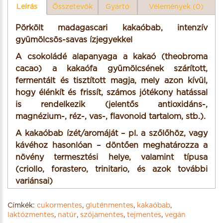
Leírás
Összetevők
Gyártó
Vélemények (0)
Pörkölt madagascari kakaóbab, intenzív
gyümölcsös-savas ízjegyekkel
A csokoládé alapanyaga a kakaó (theobroma
cacao) a kakaófa gyümölcsének szárított,
fermentált és tisztított magja, mely azon kívül,
hogy élénkít és frissít, számos jótékony hatással
is rendelkezik (jelentős antioxidáns-,
magnézium-, réz-, vas-, flavonoid tartalom, stb.).
A kakaóbab ízét/aromáját – pl. a szőlőhöz, vagy
kávéhoz hasonlóan – döntően meghatározza a
növény termesztési helye, valamint típusa
(criollo, forastero, trinitario, és azok további
variánsai)
Címkék:
cukormentes
,
gluténmentes
,
kakaóbab
,
Jelleg: natúr
laktózmentes
,
natúr
,
szójamentes
,
tejmentes
,
vegán