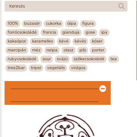
100%
búzasör
cukorka
dipa
figura
forrócsokoládé
francia
gianduja
gose
ipa
kakaópor
karamelles
kávé
kávés
kóser
marcipán
méz
neipa
olasz
pils
porter
rubycsokoládé
sour
svájci
szőkecsokoládé
tea
tree2bar
tripel
vegetális
virágos
KIEMELT PARTNEREK