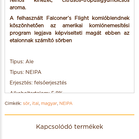
felhős kinézet, citrusos-trópusigyümölcsös
aroma.
A felhasznált Falconer’s Flight komlóblendnek
köszönhetően az amerikai komlónemesítési
program legjava képviselteti magát ebben az
etalonnak számító sörben
Típus: Ale
Típus: NEIPA
Erjesztés: felsőerjesztés
Alkoholtartalom: 5,8%
Címkék:
Kiszerelés: can, 0,33L
sör
,
ital
,
magyar
,
NEIPA
Származási hely: Magyarország
Díjak: -
Kapcsolódó termékek
Egyéb: -