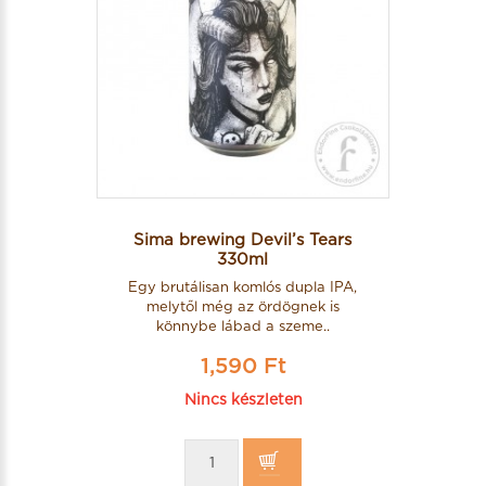
Sima brewing Devil’s Tears
330ml
Egy brutálisan komlós dupla IPA,
melytől még az ördögnek is
könnybe lábad a szeme..
1,590 Ft
Nincs készleten