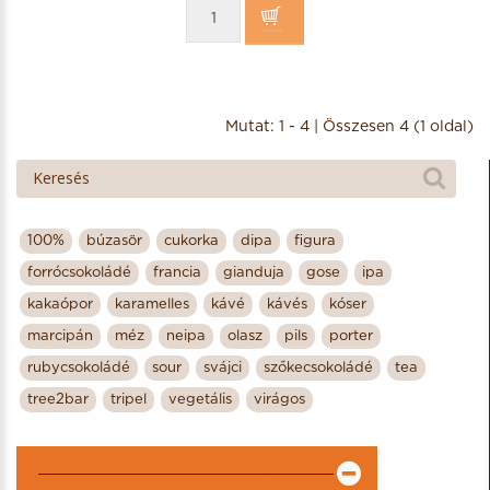
Mutat: 1 - 4 | Összesen 4 (1 oldal)
100%
búzasör
cukorka
dipa
figura
forrócsokoládé
francia
gianduja
gose
ipa
kakaópor
karamelles
kávé
kávés
kóser
marcipán
méz
neipa
olasz
pils
porter
rubycsokoládé
sour
svájci
szőkecsokoládé
tea
tree2bar
tripel
vegetális
virágos