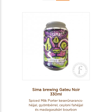
Sima brewing Gateu Noir
330ml
Spiced Milk Porter keserűnarancs-
héjjal, gyömbérrel, ceyloni fahéjjal
és madagaszkári bourbon