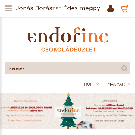
Jónás Borászat Édes meggybor 0,75l
HUF
MAGYAR