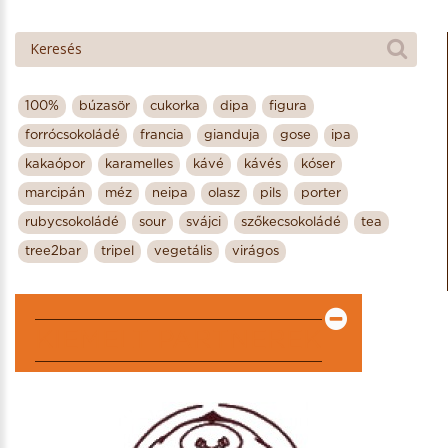
100%
búzasör
cukorka
dipa
figura
forrócsokoládé
francia
gianduja
gose
ipa
kakaópor
karamelles
kávé
kávés
kóser
marcipán
méz
neipa
olasz
pils
porter
rubycsokoládé
sour
svájci
szőkecsokoládé
tea
tree2bar
tripel
vegetális
virágos
KIEMELT PARTNEREK