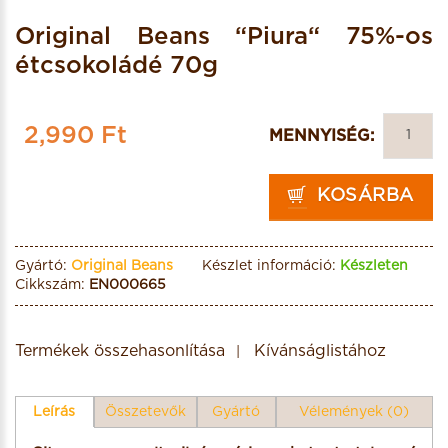
Original Beans “Piura“ 75%-os
étcsokoládé 70g
2,990 Ft
MENNYISÉG:
KOSÁRBA
Gyártó:
Original Beans
Készlet információ:
Készleten
Cikkszám:
EN000665
Termékek összehasonlítása
Kívánságlistához
Leírás
Összetevők
Gyártó
Vélemények (0)