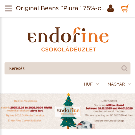
Original Beans “Piura“ 75%-os étcsokoládé 70g
HUF
MAGYAR