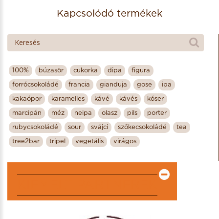
Kapcsolódó termékek
100%
búzasör
cukorka
dipa
figura
forrócsokoládé
francia
gianduja
gose
ipa
kakaópor
karamelles
kávé
kávés
kóser
marcipán
méz
neipa
olasz
pils
porter
rubycsokoládé
sour
svájci
szőkecsokoládé
tea
tree2bar
tripel
vegetális
virágos
KIEMELT PARTNEREK