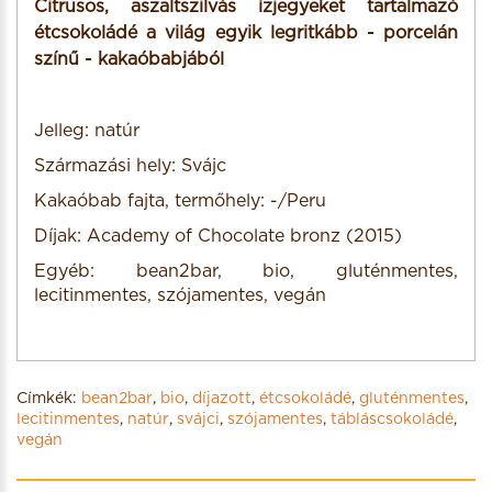
Citrusos, aszaltszilvás ízjegyeket tartalmazó
étcsokoládé a világ egyik legritkább - porcelán
színű - kakaóbabjából
Jelleg: natúr
Származási hely: Svájc
Kakaóbab fajta, termőhely: -/Peru
Díjak: Academy of Chocolate bronz (2015)
Egyéb: bean2bar, bio, gluténmentes,
lecitinmentes, szójamentes, vegán
Címkék:
bean2bar
,
bio
,
díjazott
,
étcsokoládé
,
gluténmentes
,
lecitinmentes
,
natúr
,
svájci
,
szójamentes
,
tábláscsokoládé
,
vegán