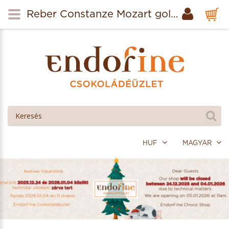
Reber Constanze Mozart golyók kókusz-ananász ízesítéssel 120g
HUF
MAGYAR