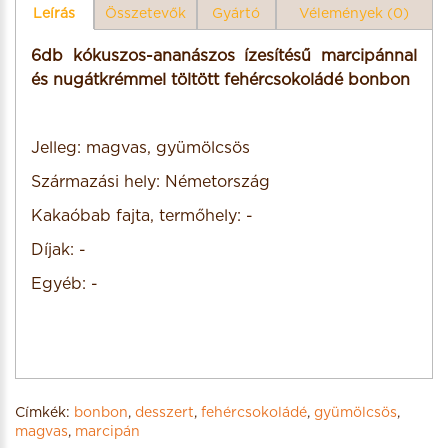
Leírás
Összetevők
Gyártó
Vélemények (0)
6db kókuszos-ananászos ízesítésű marcipánnal
és nugátkrémmel töltött fehércsokoládé bonbon
Jelleg: magvas, gyümölcsös
Származási hely: Németország
Kakaóbab fajta, termőhely: -
Díjak: -
Egyéb: -
Címkék:
bonbon
,
desszert
,
fehércsokoládé
,
gyümölcsös
,
magvas
,
marcipán