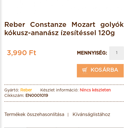
Reber Constanze Mozart golyók
kókusz-ananász ízesítéssel 120g
3,990 Ft
MENNYISÉG:
KOSÁRBA
Gyártó:
Reber
Készlet információ:
Nincs készleten
Cikkszám:
EN0001019
Termékek összehasonlítása
Kívánságlistához