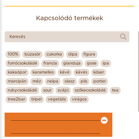
Kapcsolódó termékek
100%
búzasör
cukorka
dipa
figura
forrócsokoládé
francia
gianduja
gose
ipa
kakaópor
karamelles
kávé
kávés
kóser
marcipán
méz
neipa
olasz
pils
porter
rubycsokoládé
sour
svájci
szőkecsokoládé
tea
tree2bar
tripel
vegetális
virágos
KIEMELT PARTNEREK