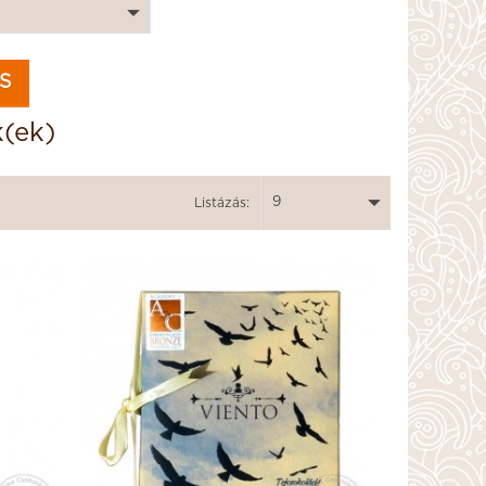
k(ek)
9
Listázás: