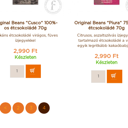
ginal Beans “Cusco“ 100%-
Original Beans “Piura“ 7
os étcsokoládé 70g
étcsokoládé 70g
káns étcsokoládé virágos, füves
Citrusos, aszaltszilvás ízjeg
ízjegyekkel
tartalmazó étcsokoládé a v
uera Rabitos
Lellei Konyakmeggy
egyik legritkább kakaóbabj
tcsokoládéval
Konyakmeggy 54%-os
2,990 Ft
trüffelkrémmel
étcsokoládéban 1000g
2,990 Ft
Készleten
t egész fügék
17,900 Ft
Készleten
1000g
990 Ft
<
2
3
4