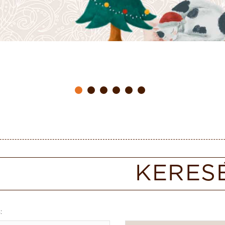
KERES
: