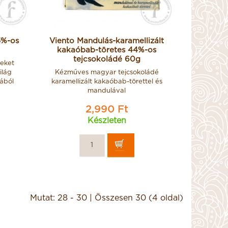
5%-os
Viento Mandulás-karamellizált
kakaóbab-töretes 44%-os
tejcsokoládé 60g
yeket
ilág
Kézműves magyar tejcsokoládé
La Higuera Rabitos
ából
karamellizált kakaóbab-törettel és
Royale étcsokoládéval
mandulával
bevont, trüffelkrémmel
töltött egész fügék
2,990 Ft
1000g
Készleten
29,990 Ft
Mutat: 28 - 30 | Összesen 30 (4 oldal)