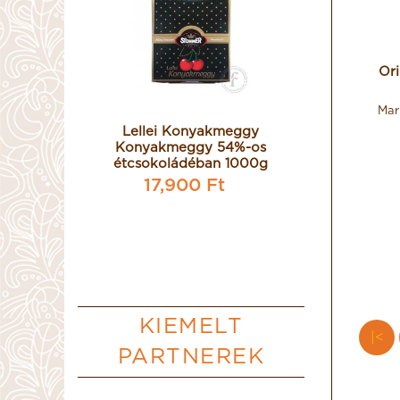
Ori
Mar
itos
Lellei Konyakmeggy
La Hig
ádéval
Konyakmeggy 54%-os
Royale é
rémmel
étcsokoládéban 1000g
bevont, 
fügék
töltöt
17,900 Ft
t
29,
KIEMELT
|<
PARTNEREK