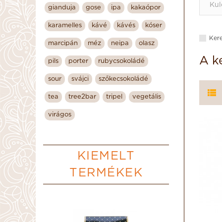
gianduja
gose
ipa
kakaópor
karamelles
kávé
kávés
kóser
Kere
marcipán
méz
neipa
olasz
A k
pils
porter
rubycsokoládé
sour
svájci
szőkecsokoládé
tea
tree2bar
tripel
vegetális
virágos
KIEMELT
TERMÉKEK