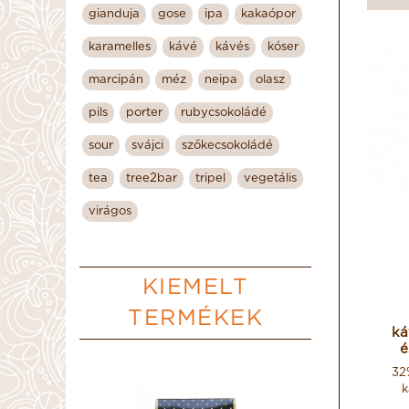
gianduja
gose
ipa
kakaópor
karamelles
kávé
kávés
kóser
marcipán
méz
neipa
olasz
pils
porter
rubycsokoládé
sour
svájci
szőkecsokoládé
tea
tree2bar
tripel
vegetális
virágos
KIEMELT
TERMÉKEK
ká
é
32
k