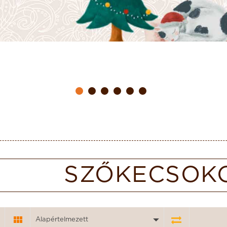
SZŐKECSOK
Alapértelmezett