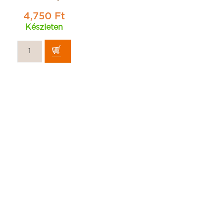
4,750 Ft
Készleten
uera Rabitos
Lellei Konyakmeggy
tcsokoládéval
Konyakmeggy 54%-os
trüffelkrémmel
étcsokoládéban 1000g
t egész fügék
17,900 Ft
1000g
990 Ft