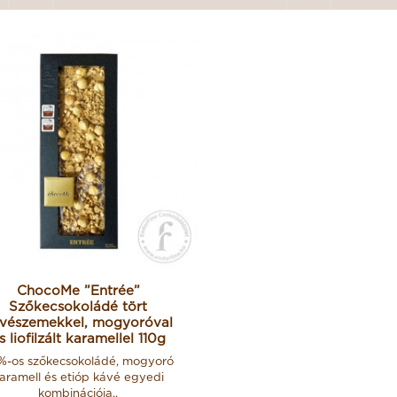
ChocoMe ”Entrée”
Szőkecsokoládé tört
vészemekkel, mogyoróval
s liofilzált karamellel 110g
%-os szőkecsokoládé, mogyoró
aramell és etióp kávé egyedi
kombinációja..