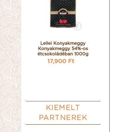
itos
Lellei Konyakmeggy
La Hig
ádéval
Konyakmeggy 54%-os
Royale é
rémmel
étcsokoládéban 1000g
bevont, 
fügék
töltöt
17,900 Ft
t
29,
KIEMELT
PARTNEREK