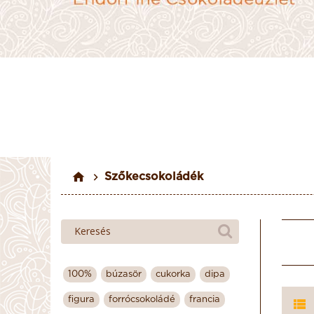
Szőkecsokoládék
100%
búzasör
cukorka
dipa
figura
forrócsokoládé
francia