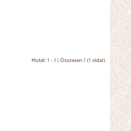
La Higuera Rabitos
Royale étcsokoládéval
bevont, trüffelkrémmel
töltött egész fügék
Mutat: 1 - 1 | Összesen 1 (1 oldal)
1000g
29,990 Ft