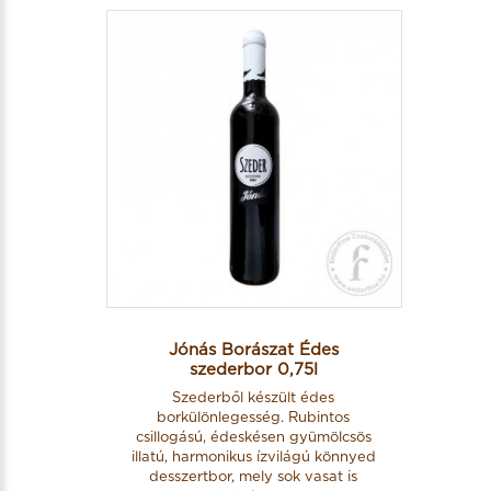
Jónás Borászat Édes
szederbor 0,75l
Szederből készült édes
borkülönlegesség. Rubintos
csillogású, édeskésen gyümölcsös
illatú, harmonikus ízvilágú könnyed
desszertbor, mely sok vasat is