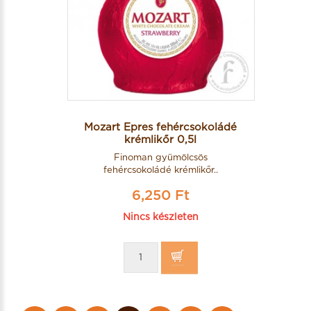
Mozart Epres fehércsokoládé
krémlikőr 0,5l
Finoman gyümölcsös
fehércsokoládé krémlikőr..
6,250 Ft
Nincs készleten