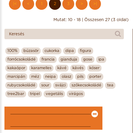
|<
<
1
2
3
>
>|
Mutat: 10 - 18 | Összesen 27 (3 oldal)
100%
búzasör
cukorka
dipa
figura
forrócsokoládé
francia
gianduja
gose
ipa
kakaópor
karamelles
kávé
kávés
kóser
marcipán
méz
neipa
olasz
pils
porter
rubycsokoládé
sour
svájci
szőkecsokoládé
tea
tree2bar
tripel
vegetális
virágos
KIEMELT TERMÉKEK