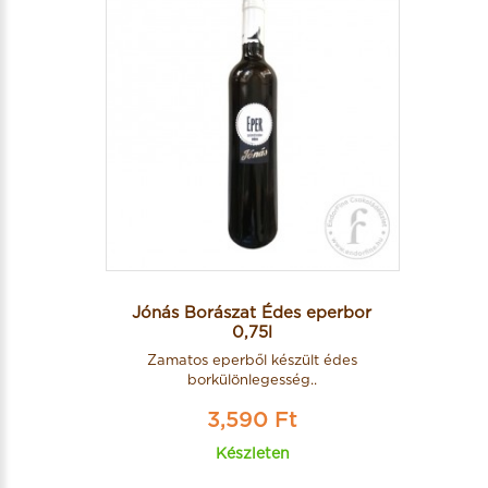
Jónás Borászat Édes eperbor
0,75l
Zamatos eperből készült édes
borkülönlegesség..
3,590 Ft
Készleten