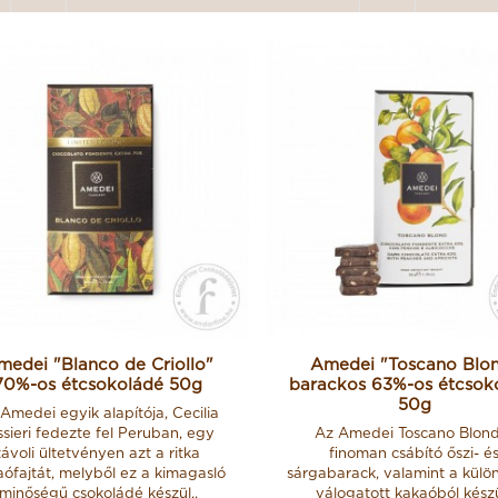
medei "Blanco de Criollo"
Amedei "Toscano Blo
70%-os étcsokoládé 50g
barackos 63%-os étcsok
50g
Amedei egyik alapítója, Cecilia
ssieri fedezte fel Peruban, egy
Az Amedei Toscano Blon
távoli ültetvényen azt a ritka
finoman csábító őszi- é
ófajtát, melyből ez a kimagasló
sárgabarack, valamint a külö
minőségű csokoládé készül..
válogatott kakaóból kész