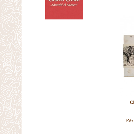
C
Kéz