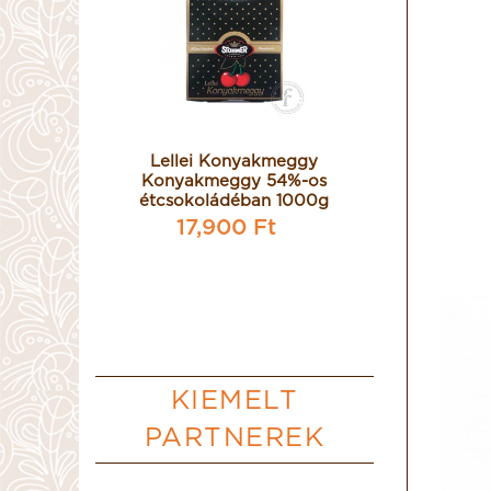
itos
Lellei Konyakmeggy
La Hig
ádéval
Konyakmeggy 54%-os
Royale é
rémmel
étcsokoládéban 1000g
bevont, 
fügék
töltöt
17,900 Ft
t
29,
KIEMELT
PARTNEREK