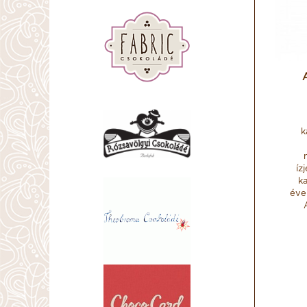
k
íz
ka
éve