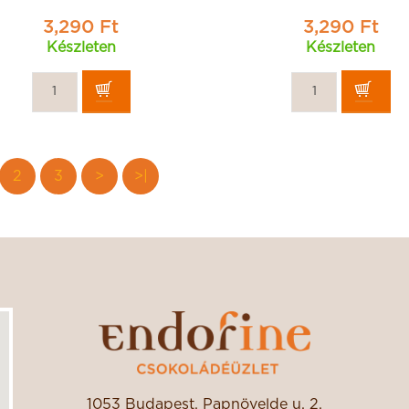
3,290 Ft
3,290 Ft
Készleten
Készleten
2
3
>
>|
1053 Budapest, Papnövelde u. 2.