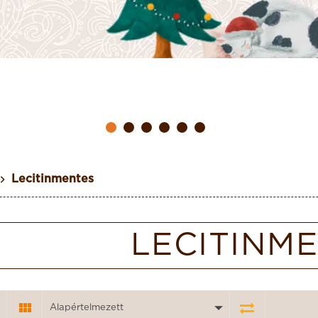
Lecitinmentes
LECITINM
Alapértelmezett