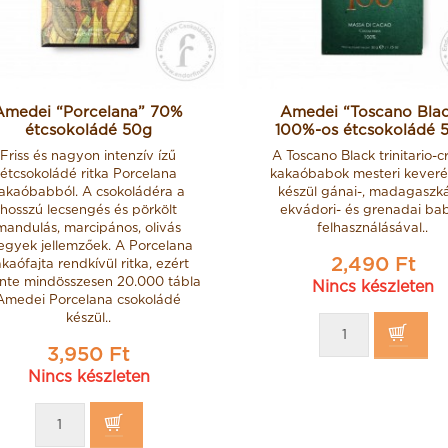
Amedei “Porcelana” 70%
Amedei “Toscano Bla
étcsokoládé 50g
100%-os étcsokoládé 
Friss és nagyon intenzív ízű
A Toscano Black trinitario-cr
étcsokoládé ritka Porcelana
kakaóbabok mesteri keveré
akaóbabból. A csokoládéra a
készül gánai-, madagaszkár
hosszú lecsengés és pörkölt
ekvádori- és grenadai ba
mandulás, marcipános, olivás
felhasználásával..
jegyek jellemzőek. A Porcelana
2,490 Ft
kaófajta rendkívül ritka, ezért
nte mindösszesen 20.000 tábla
Nincs készleten
Amedei Porcelana csokoládé
készül..
3,950 Ft
Nincs készleten