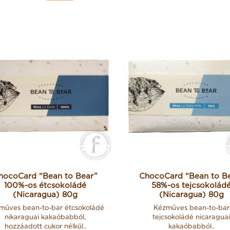
hocoCard “Bean to Bear”
ChocoCard “Bean to B
100%-os étcsokoládé
58%-os tejcsokolád
(Nicaragua) 80g
(Nicaragua) 80g
műves bean-to-bar étcsokoládé
Kézműves bean-to-bar
nikaraguai kakaóbabból,
tejcsokoládé nicaragua
hozzáadott cukor nélkül..
kakaóbabból..