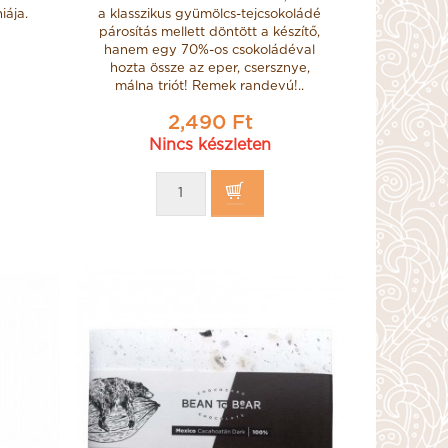
iája.
a klasszikus gyümölcs-tejcsokoládé
párosítás mellett döntött a készítő,
hanem egy 70%-os csokoládéval
hozta össze az eper, csersznye,
málna triót! Remek randevú!..
2,490 Ft
Nincs készleten
La Higuera Rabitos
Royale étcsokoládéval
bevont, trüffelkrémmel
töltött egész fügék
1000g
29,990 Ft