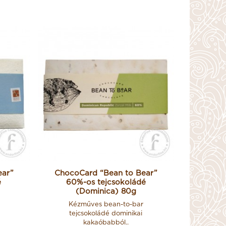
ear”
ChocoCard “Bean to Bear”
é
60%-os tejcsokoládé
(Dominica) 80g
Kézműves bean-to-bar
i
tejcsokoládé dominikai
kakaóbabból..