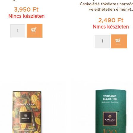
Csokoládé tökéletes harmón
3,950 Ft
Felejthetetlen élmény!..
Nincs készleten
2,490 Ft
Nincs készleten
uera Rabitos
Lellei Konyakmeggy
tcsokoládéval
Konyakmeggy 54%-os
trüffelkrémmel
étcsokoládéban 1000g
t egész fügék
17,900 Ft
1000g
990 Ft