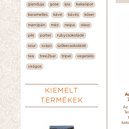
gianduja
gose
ipa
kakaópor
karamelles
kávé
kávés
kóser
marcipán
méz
neipa
olasz
pils
porter
rubycsokoládé
sour
svájci
szőkecsokoládé
tea
tree2bar
tripel
vegetális
virágos
KIEMELT
A
TERMÉKEK
Az 
Te
kaka