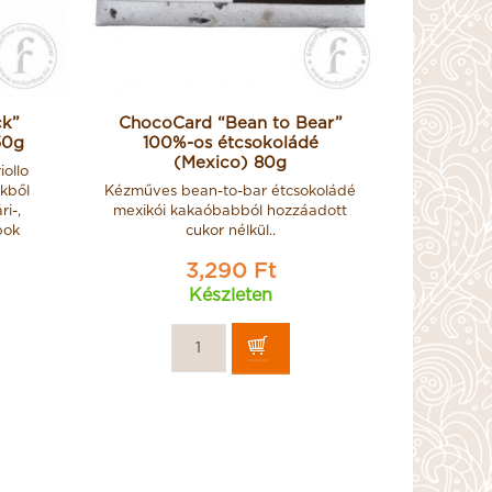
ck”
ChocoCard “Bean to Bear”
50g
100%-os étcsokoládé
(Mexico) 80g
iollo
kből
Kézműves bean-to-bar étcsokoládé
i-,
mexikói kakaóbabból hozzáadott
bok
cukor nélkül..
3,290 Ft
Készleten