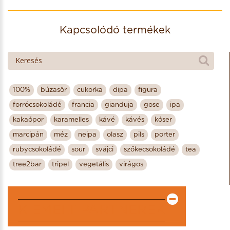
Kapcsolódó termékek
100%
búzasör
cukorka
dipa
figura
forrócsokoládé
francia
gianduja
gose
ipa
kakaópor
karamelles
kávé
kávés
kóser
marcipán
méz
neipa
olasz
pils
porter
rubycsokoládé
sour
svájci
szőkecsokoládé
tea
tree2bar
tripel
vegetális
virágos
KIEMELT PARTNEREK