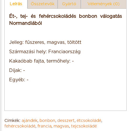
Leírás
Összetevők
Gyártó
Vélemények (0)
Ét-, tej- és fehércsokoládés bonbon válogatás
Normandiából
Jelleg: fűszeres, magvas, töltött
Származási hely: Franciaország
Kakaóbab fajta, termőhely: -
Díjak: -
Egyéb: -
Címkék:
ajándék
,
bonbon
,
desszert
,
étcsokoládé
,
fehércsokoládé
,
francia
,
magvas
,
tejcsokoládé