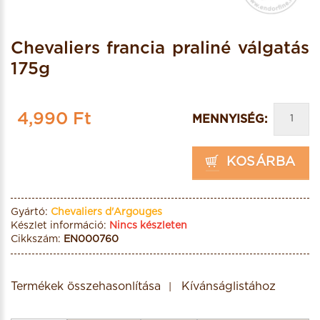
Chevaliers francia praliné válgatás
175g
4,990 Ft
MENNYISÉG:
KOSÁRBA
Gyártó:
Chevaliers d'Argouges
Készlet információ:
Nincs készleten
Cikkszám:
EN000760
Termékek összehasonlítása
Kívánságlistához