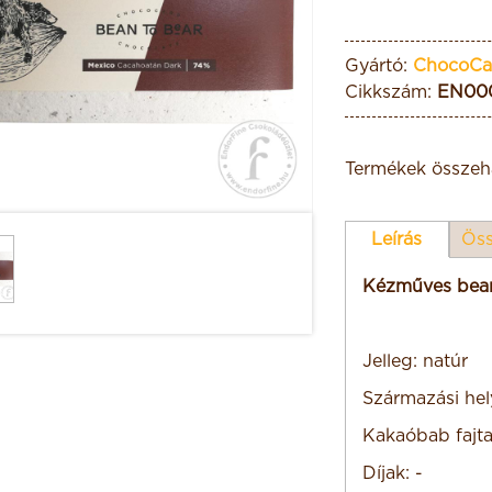
Gyártó:
ChocoCa
Cikkszám:
EN00
Termékek összeha
Leírás
Öss
Kézműves bean
Jelleg: natúr
Származási hel
Kakaóbab fajta
Díjak: -