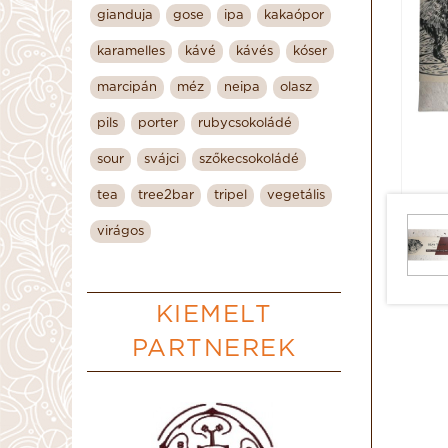
gianduja
gose
ipa
kakaópor
karamelles
kávé
kávés
kóser
marcipán
méz
neipa
olasz
pils
porter
rubycsokoládé
sour
svájci
szőkecsokoládé
tea
tree2bar
tripel
vegetális
virágos
KIEMELT
PARTNEREK