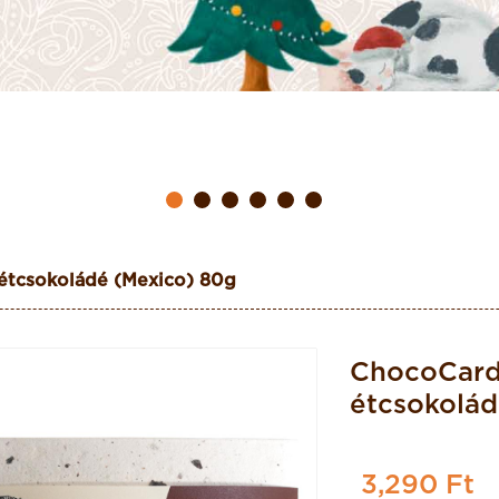
étcsokoládé (Mexico) 80g
ChocoCar
étcsokolád
3,290 Ft