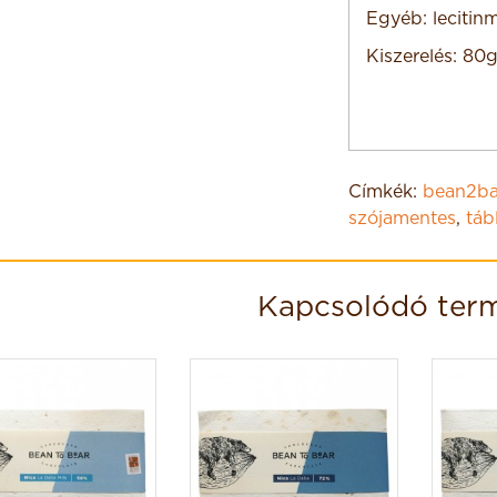
Egyéb: lecitin
Kiszerelés: 80
Címkék:
bean2ba
szójamentes
,
táb
Kapcsolódó ter