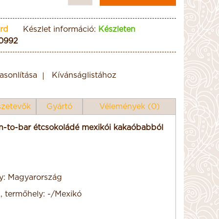
rd
Készlet információ:
Készleten
0992
sonlítása
Kívánságlistához
zetevők
Gyártó
Vélemények (0)
-to-bar étcsokoládé mexikói kakaóbabból
y: Magyarország
, termőhely: -/Mexikó