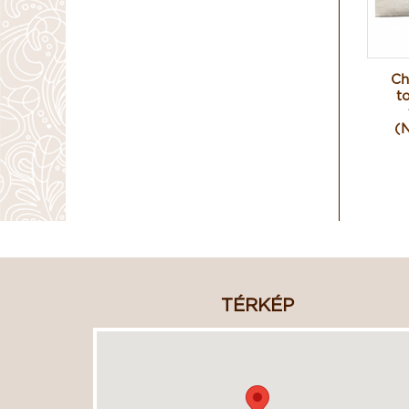
Ch
t
(
TÉRKÉP