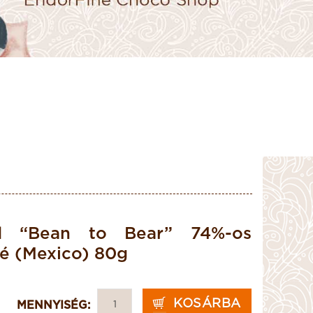
d “Bean to Bear” 74%-os
é (Mexico) 80g
KOSÁRBA
MENNYISÉG: