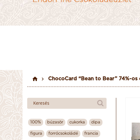
ChocoCard “Bean to Bear” 74%-os 
100%
búzasör
cukorka
dipa
figura
forrócsokoládé
francia