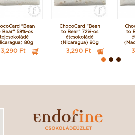
ocoCard “Bean
ChocoCard “Bean
Cho
o Bear” 58%-os
to Bear” 72%-os
to 
tejcsokoládé
étcsokoládé
é
Nicaragua) 80g
(Nicaragua) 80g
(Mad
3,290 Ft
3,290 Ft
3