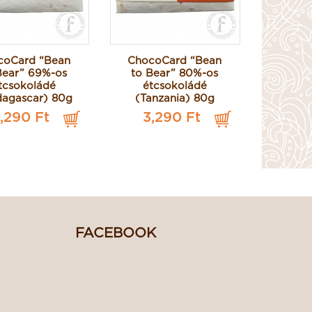
coCard “Bean
ChocoCard “Bean
Choco
Bear” 69%-os
to Bear” 80%-os
to Be
tcsokoládé
étcsokoládé
tej
agascar) 80g
(Tanzania) 80g
(Dom
,290 Ft
3,290 Ft
3,
FACEBOOK