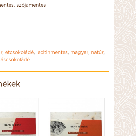
mentes, szójamentes
g
r
,
étcsokoládé
,
lecitinmentes
,
magyar
,
natúr
,
láscsokoládé
mékek