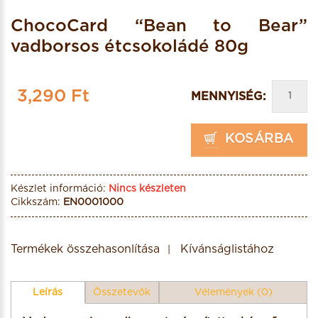
ChocoCard “Bean to Bear”
vadborsos étcsokoládé 80g
3,290 Ft
MENNYISÉG:
KOSÁRBA
Készlet információ:
Nincs készleten
Cikkszám:
EN0001000
Termékek összehasonlítása
Kívánságlistához
Leírás
Összetevők
Vélemények (0)