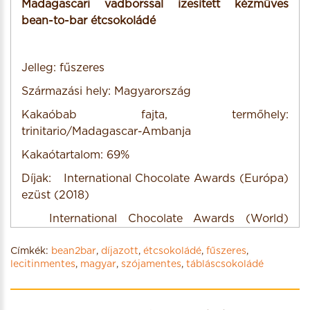
Madagascari vadborssal ízesített kézműves
bean-to-bar étcsokoládé
Jelleg: fűszeres
Származási hely: Magyarország
Kakaóbab fajta, termőhely:
trinitario/Madagascar-Ambanja
Kakaótartalom: 69%
Díjak: International Chocolate Awards (Európa)
ezüst (2018)
International Chocolate Awards (World)
ezüst (2018)
Címkék:
bean2bar
,
díjazott
,
étcsokoládé
,
fűszeres
,
Egyéb: lecitinmentes, szójamentes
lecitinmentes
,
magyar
,
szójamentes
,
tábláscsokoládé