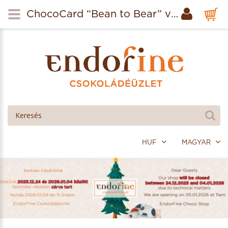
ChocoCard “Bean to Bear” vadborsos étcsokoládé 80g
HUF
MAGYAR