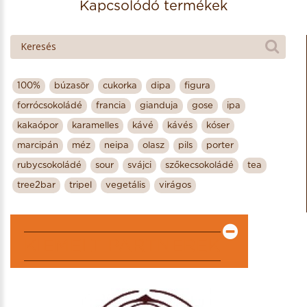
Kapcsolódó termékek
100%
búzasör
cukorka
dipa
figura
forrócsokoládé
francia
gianduja
gose
ipa
kakaópor
karamelles
kávé
kávés
kóser
marcipán
méz
neipa
olasz
pils
porter
rubycsokoládé
sour
svájci
szőkecsokoládé
tea
tree2bar
tripel
vegetális
virágos
KIEMELT PARTNEREK