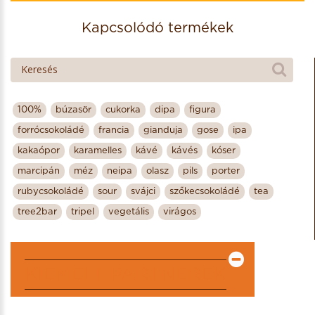
Academy of Chocolate arany (2007)
Kapcsolódó termékek
Academy of Chocolate arany (2006)
Jellemzők: bean2bar, gluténmentes,
laktózmentes, szójamentes
100%
búzasör
cukorka
dipa
figura
forrócsokoládé
francia
gianduja
gose
ipa
kakaópor
karamelles
kávé
kávés
kóser
marcipán
méz
neipa
olasz
pils
porter
rubycsokoládé
sour
svájci
szőkecsokoládé
tea
tree2bar
tripel
vegetális
virágos
KIEMELT PARTNEREK