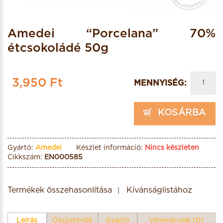
Amedei “Porcelana” 70%
étcsokoládé 50g
3,950 Ft
MENNYISÉG:
KOSÁRBA
Gyártó:
Amedei
Készlet információ:
Nincs készleten
Cikkszám:
EN000585
Termékek összehasonlítása
Kívánságlistához
Leírás
Összetevők
Gyártó
Vélemények (0)