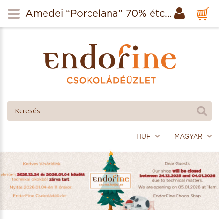
Amedei “Porcelana” 70% étcsokoládé 50g
HUF
MAGYAR