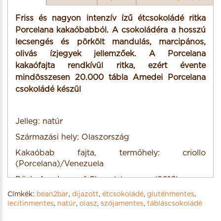
Friss és nagyon intenzív ízű étcsokoládé ritka
Porcelana kakaóbabból. A csokoládéra a hosszú
lecsengés és pörkölt mandulás, marcipános,
olivás ízjegyek jellemzőek. A Porcelana
kakaófajta rendkívül ritka, ezért évente
mindösszesen 20.000 tábla Amedei Porcelana
csokoládé készül
Jelleg: natúr
Származási hely: Olaszország
Kakaóbab fajta, termőhely: criollo
(Porcelana)/Venezuela
Díjak: Academy of Chocolate arany (2016)
Címkék:
bean2bar
,
díjazott
,
étcsokoládé
,
gluténmentes
,
Academy of Chocolate arany (2009)
lecitinmentes
,
natúr
,
olasz
,
szójamentes
,
tábláscsokoládé
Academy of Chocolate arany (2008)