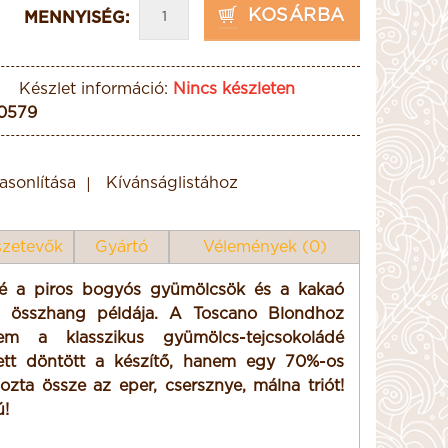
KOSÁRBA
MENNYISÉG:
Készlet információ:
Nincs készleten
0579
sonlítása
Kívánságlistához
zetevők
Gyártó
Vélemények (0)
é a piros bogyós gyümölcsök és a kakaó
i összhang példája. A Toscano Blondhoz
em a klasszikus gyümölcs-tejcsokoládé
lett döntött a készítő, hanem egy 70%-os
ozta össze az eper, csersznye, málna triót!
!