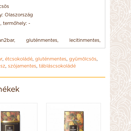
csös
y: Olaszország
, termőhely: -
2bar, gluténmentes, lecitinmentes,
r
,
étcsokoládé
,
gluténmentes
,
gyümölcsös
,
asz
,
szójamentes
,
tábláscsokoládé
mékek