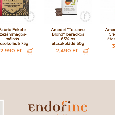
Fabric Fekete
Amedei "Toscano
Amed
szezámmagos-
Blond" barackos
Cri
málnás
63%-os
étc
tcsokoládé 75g
étcsokoládé 50g
3
2,990 Ft
2,490 Ft