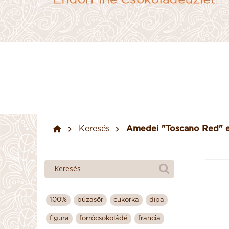
Keresés
Amedei "Toscano Red" e
100%
búzasör
cukorka
dipa
figura
forrócsokoládé
francia