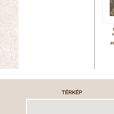
é
TÉRKÉP