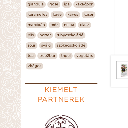
gianduja
gose
ipa
kakaópor
karamelles
kávé
kávés
kóser
marcipán
méz
neipa
olasz
pils
porter
rubycsokoládé
sour
svájci
szőkecsokoládé
tea
tree2bar
tripel
vegetális
virágos
KIEMELT
PARTNEREK