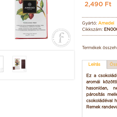
2,490 Ft
Gyártó:
Amedei
Cikkszám:
EN00
Termékek összeha
Leírás
Öss
Ez a csokolád
aromái között
hasonlóan, n
párosítás mel
csokoládéval h
Remek randevú