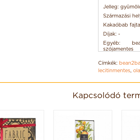
Jelleg: gyümöl
Származási hel
Kakaóbab fajta
Díjak: -
Egyéb: bean
szójamentes
Címkék:
bean2ba
lecitinmentes
,
ol
Kapcsolódó ter