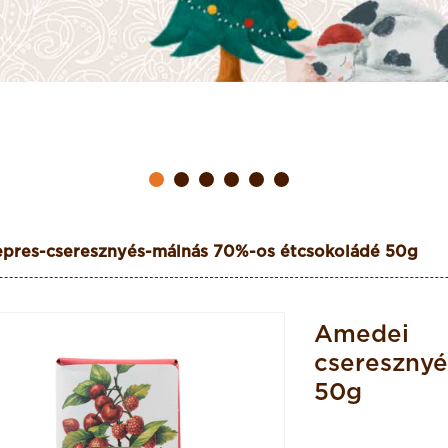
pres-cseresznyés-málnás 70%-os étcsokoládé 50g
Amedei 
cseresznyé
50g