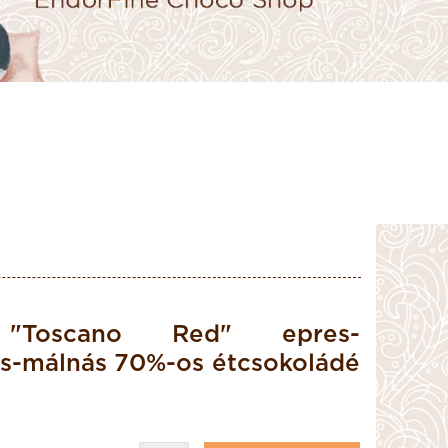
"Toscano Red" epres-
s-málnás 70%-os étcsokoládé