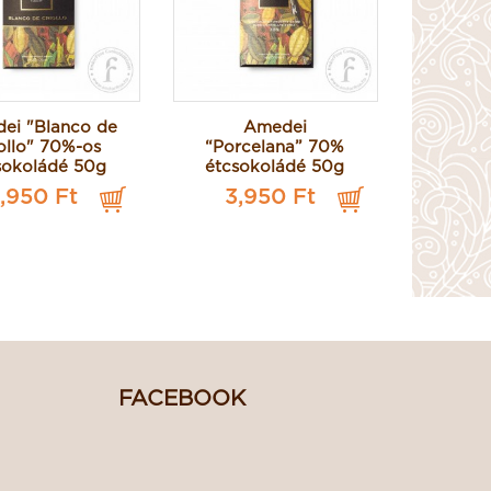
ei "Blanco de
Amedei
ollo" 70%-os
“Porcelana” 70%
sokoládé 50g
étcsokoládé 50g
,950 Ft
3,950 Ft
FACEBOOK